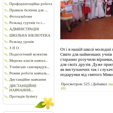
Профорієнтаційна робота
Правила безпеки для ...
Фотоальбоми
Розклад гуртків та с...
АДМІНІСТРАЦІЯ
ШКІЛЬНА БІБЛІОТЕКА
Розклад уроків
З Н О
От і в нашій школі молодші
Свято для найменших учнів 
Педагогічний колектив
старанно розучили віршики, 
Мережа класів навчал...
для своїх друзів. Дуже при
Учнівське самоврядув...
як виступаючих так і слухачі
Режим роботи навчаль...
подарунки від святого Микол
Дистанційне навчання
Просмотров:
525
|
Добавил:
tat
ДИСТАНЦІЙНЕ
(0)
НАВЧАННЯ...
Протидія булінгу