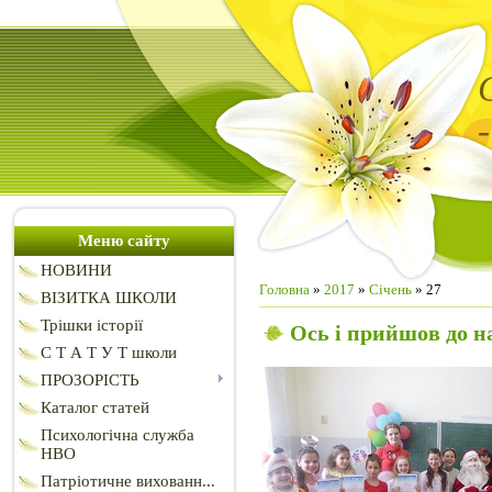
Меню сайту
НОВИНИ
Головна
»
2017
»
Січень
»
27
ВІЗИТКА ШКОЛИ
Трішки історії
Ось і прийшов до 
С Т А Т У Т школи
ПРОЗОРІСТЬ
Каталог статей
Психологічна служба
НВО
Патріотичне вихованн...